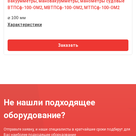
Вакуумметры, мановакуумметры, манометры судовые
Размер квадрата под ключ, мм
ВТПСф-100-ОМ2, МВТПСф-100-ОМ2, МТПСф-100-ОМ2
17 мм
⌀ 100 мм
Характеристики
Заказать
Не нашли подходящее
оборудование?
Отправьте заявку, и наши специалисты в кратчайшие сроки подберут для
Вас наиболее подходящее оборудование