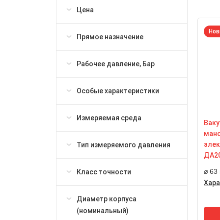
Цена
Нов
Прямое назначение
Рабочее давление, Бар
Особые характеристики
Измеряемая среда
Ваку
ман
элек
Тип измеряемого давления
ДА20
⌀ 63
Класс точности
Хара
Но
Диаметр корпуса
63
(номинальный)
Кл