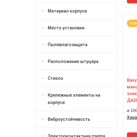
2,5
Материал корпуса
Ст
IP4
Сов
Ре
Место установки
шт
М1
Раз
Пылевлагозащита
11
Расположение штуцера
Стекло
Ваку
ман
элек
Крепежные элементы на
ДА20
корпусе
⌀ 10
Хара
Виброустойчивость
Но
100
Электроконтактная группа