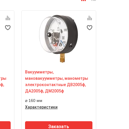
Вакуумметры,
тры
мановакуумметры, манометры
ф,
электроконтактные ДВ2005ф,
ДА2005ф, ДМ2005ф
⌀ 160 мм
Характеристики
уса
Номинальный диаметр корпуса
160 мм
Заказать
Класс точности