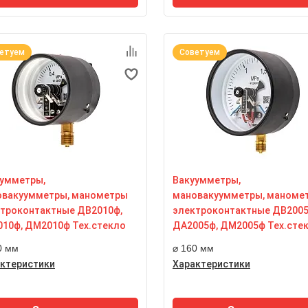
1,5
епень пылевлагозащиты
Степень пылевлагозащиты
0
IP40
етуем
Советуем
зьба присоединительного
Резьба присоединительног
уцера
штуцера
0*1
М20*1,5
мер квадрата под ключ, мм
Размер квадрата под ключ,
 мм
17 мм
умметры,
Вакуумметры,
овакуумметры, манометры
мановакуумметры, маноме
троконтактные ДВ2010ф,
электроконтактные ДВ2005
10ф, ДМ2010ф Тех.стекло
ДА2005ф, ДМ2005ф Тех.сте
0 мм
⌀ 160 мм
ктеристики
Характеристики
минальный диаметр корпуса
Номинальный диаметр корп
 мм
160 мм