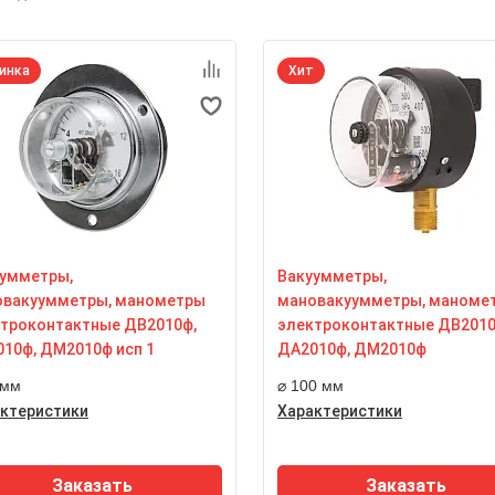
инка
Хит
умметры,
Вакуумметры,
овакуумметры, манометры
мановакуумметры, маноме
троконтактные ДВ2010ф,
электроконтактные ДВ2010
10ф, ДМ2010ф исп 1
ДА2010ф, ДМ2010ф
 мм
⌀ 100 мм
ктеристики
Характеристики
минальный диаметр корпуса
Номинальный диаметр корп
 мм
100 мм
Заказать
Заказать
асс точности
Класс точности