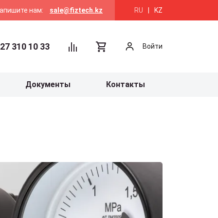
апишите нам:
sale@fiztech.kz
RU
|
KZ
27 310 10 33
Войти
Документы
Контакты