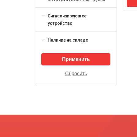
Кл
1,5
Сигнализирующее
Ст
IP4
устройство
Ре
шт
М20
Наличие на складе
Раз
17