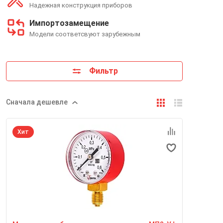
Надежная конструкция приборов
Импортозамещение
Модели соответсвуют зарубежным
Фильтр
Сначала дешевле
Хит
Номинальный диаметр корпуса
50 мм
Класс точности
2,5
Степень пылевлагозащиты
IP40
Резьба присоединительного штуцера
М12*1,5