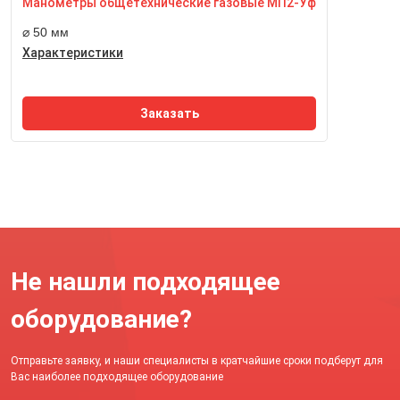
Размер квадрата под ключ, мм
Манометры общетехнические газовые МП2-Уф
14 мм
⌀ 50 мм
Характеристики
Заказать
Не нашли подходящее
оборудование?
Отправьте заявку, и наши специалисты в кратчайшие сроки подберут для
Вас наиболее подходящее оборудование