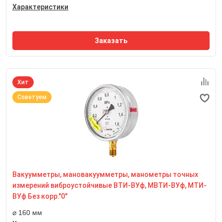
Характеристики
Заказать
Хит
Советуем
Номинальный диаметр корпуса
160 мм
Класс точности
0,6
Степень пылевлагозащиты
IP54
Вакуумметры, мановакуумметры, манометры точных
Резьба присоединительного штуцера
М20*1,5
измерений виброустойчивые ВТИ-ВУф, МВТИ-ВУф, МТИ-
Размер квадрата под ключ, мм
ВУф Без корр."0"
17 мм
⌀ 160 мм