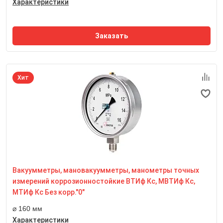
Характеристики
Заказать
Хит
Номинальный диаметр корпуса
160 мм
Класс точности
0,6
Степень пылевлагозащиты
IP54
Вакуумметры, мановакуумметры, манометры точных
Резьба присоединительного штуцера
М20*1,5
измерений коррозионностойкие ВТИф Кс, МВТИф Кс,
Размер квадрата под ключ, мм
МТИф Кс Без корр."0"
22 мм
⌀ 160 мм
Характеристики