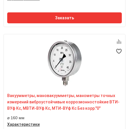
Заказать
Номинальный диаметр корпуса
160 мм
Класс точности
0,6
Степень пылевлагозащиты
IP54
Вакуумметры, мановакуумметры, манометры точных
Резьба присоединительного штуцера
М20*1,5
измерений виброустойчивые коррозионностойкие ВТИ-
Размер квадрата под ключ, мм
ВУф Кс, МВТИ-ВУф Кс, МТИ-ВУф Кс Без корр."0"
22 мм
⌀ 160 мм
Характеристики