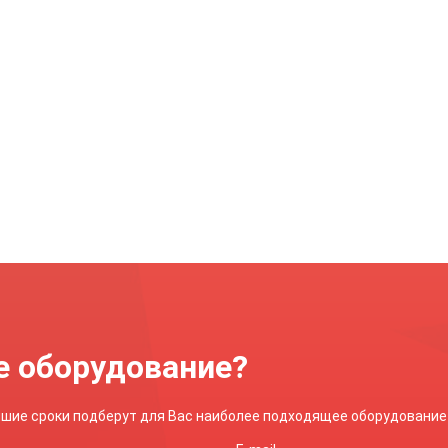
менее 2,75 мм
≥ 2,75 мм
дель гильзы
Модель гильзы
арная, цельноточеная
вварная, цельноточеная
линдрическая
коническая
зможность установки
Возможность установки
иборов
приборов
рмометры ТБф-221
термометры ТБф-221
е оборудование?
айшие сроки подберут для Вас наиболее подходящее оборудование