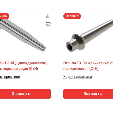
инка
Новинка
зы ГЗ-ВЦ цилиндрические,
Гильзы ГЗ-ВЦ конические, с
ь нержавеющая (СтН)
нержавеющая (СтН)
ктеристики
Характеристики
ксимальное давление
Максимальное давление
бочей среды
рабочей среды
 60 МПа
до 60 МПа
Заказать
Заказать
териал гильзы
Материал гильзы
аль нержавеющая 12Х18Н10Т
сталь нержавеющая 12Х18
лщина стенки термочехла
Толщина стенки термочехла