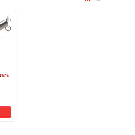
таль
Н10Т