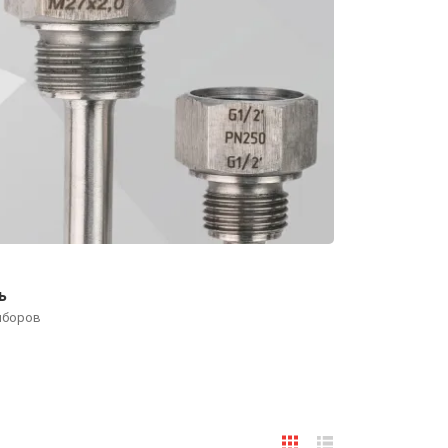
ь
иборов