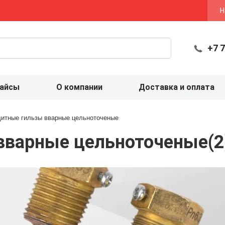
Н
+7 7
айсы
О компании
Доставка и оплата
итные гильзы вварные цельноточеные
вварные цельноточеные
(2