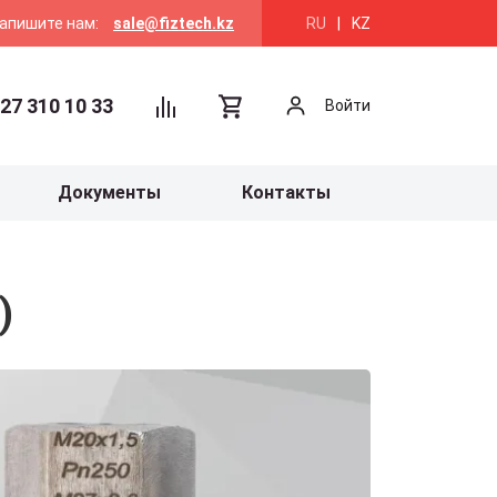
апишите нам:
sale@fiztech.kz
RU
|
KZ
27 310 10 33
Войти
Документы
Контакты
)