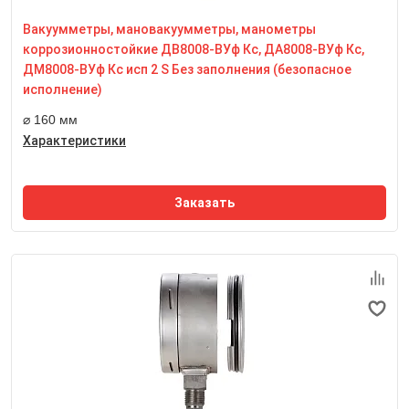
Степень пылевлагозащиты
IP65
Вакуумметры, мановакуумметры, манометры
коррозионностойкие ДВ8008-ВУф Кс, ДА8008-ВУф Кс,
Резьба присоединительного штуцера
М20*1,5
ДМ8008-ВУф Кс исп 2 S Без заполнения (безопасное
Размер квадрата под ключ, мм
исполнение)
22 мм
⌀ 160 мм
Характеристики
Заказать
Номинальный диаметр корпуса
100 мм
Класс точности
1,0