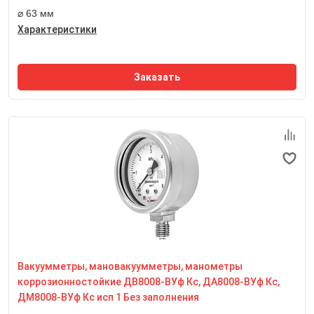
⌀ 63 мм
Характеристики
Заказать
Номинальный диаметр корпуса
63 мм
Класс точности
1,5
Степень пылевлагозащиты
IP65
Вакуумметры, мановакуумметры, манометры
Резьба присоединительного штуцера
М12*1,5
коррозионностойкие ДВ8008-ВУф Кс, ДА8008-ВУф Кс,
Размер квадрата под ключ, мм
ДМ8008-ВУф Кс исп 1 Без заполнения
14 мм