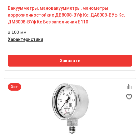
Вакуумметры, мановакуумметры, манометры
Резьба присоединительного штуцера
М20*1,5
коррозионностойкие ДВ8008-ВУф Кс, ДА8008-ВУф Кс,
Размер квадрата под ключ, мм
ДМ8008-ВУф Кс Без заполнения Б110
17 мм
⌀ 100 мм
Характеристики
Заказать
Хит
Номинальный диаметр корпуса
100 мм
Класс точности
1,0
Степень пылевлагозащиты
IP65