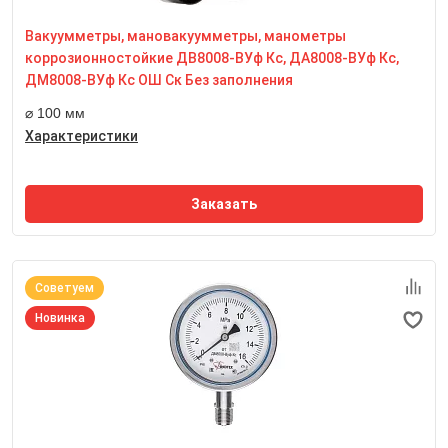
IP65
Вакуумметры, мановакуумметры, манометры
Резьба присоединительного штуцера
М20*1,5
коррозионностойкие ДВ8008-ВУф Кс, ДА8008-ВУф Кс,
Размер квадрата под ключ, мм
ДМ8008-ВУф Кс ОШ Ск Без заполнения
17 мм
⌀ 100 мм
Характеристики
Заказать
Советуем
Новинка
Номинальный диаметр корпуса
100 мм
Класс точности
1,0
Степень пылевлагозащиты
IP65