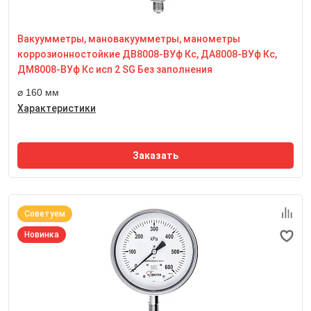
Степень пылевлагозащиты
IP65
Вакуумметры, мановакуумметры, манометры
Резьба присоединительного штуцера
М20*1,5
коррозионностойкие ДВ8008-ВУф Кс, ДА8008-ВУф Кс,
Размер квадрата под ключ, мм
ДМ8008-ВУф Кс исп 2 SG Без заполнения
22 мм
⌀ 160 мм
Характеристики
Заказать
Советуем
Новинка
Номинальный диаметр корпуса
160 мм
Класс точности
1,0