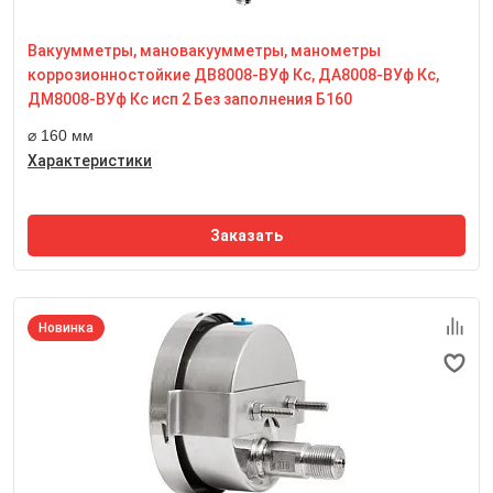
Степень пылевлагозащиты
IP65
Вакуумметры, мановакуумметры, манометры
Резьба присоединительного штуцера
М20*1,5
коррозионностойкие ДВ8008-ВУф Кс, ДА8008-ВУф Кс,
Размер квадрата под ключ, мм
ДМ8008-ВУф Кс исп 2 Без заполнения Б160
17 мм
⌀ 160 мм
Характеристики
Заказать
Новинка
Номинальный диаметр корпуса
100 мм
Класс точности
1,0
Степень пылевлагозащиты