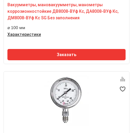
Вакуумметры, мановакуумметры, манометры
Резьба присоединительного штуцера
М20*1,5
коррозионностойкие ДВ8008-ВУф Кс, ДА8008-ВУф Кс,
Размер квадрата под ключ, мм
ДМ8008-ВУф Кс SG Без заполнения
22 мм
⌀ 100 мм
Характеристики
Заказать
Номинальный диаметр корпуса
50 мм
Класс точности
2,5
Степень пылевлагозащиты
IP65
Резьба присоединительного штуцера
М12*1,5