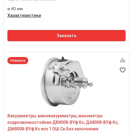
11 мм
⌀ 40 мм
Характеристики
Заказать
Новинка
Номинальный диаметр корпуса
63 мм
Класс точности
1,5
Степень пылевлагозащиты
IP65
Вакуумметры, мановакуумметры, манометры
Резьба присоединительного штуцера
М12*1,5
коррозионностойкие ДВ8008-ВУф Кс, ДА8008-ВУф Кс,
Размер квадрата под ключ, мм
ДМ8008-ВУф Кс исп 1 ОШ Ск Без заполнения
14 мм