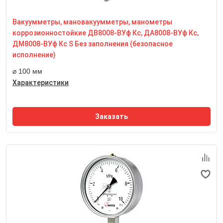
Степень пылевлагозащиты
IP65
Вакуумметры, мановакуумметры, манометры
коррозионностойкие ДВ8008-ВУф Кс, ДА8008-ВУф Кс,
Резьба присоединительного штуцера
М20*1,5
ДМ8008-ВУф Кс S Без заполнения (безопасное
Размер квадрата под ключ, мм
исполнение)
22 мм
⌀ 100 мм
Характеристики
Заказать
Номинальный диаметр корпуса
160 мм
Класс точности
1,0