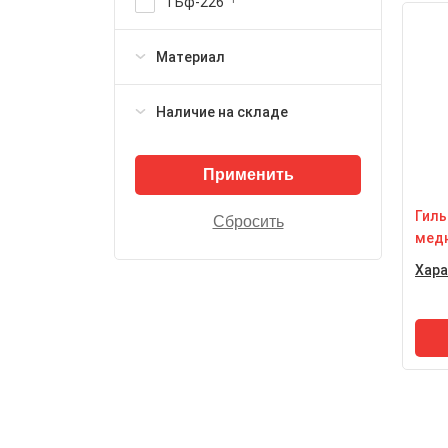
ТБф-226
То
d.1
Материал
Мо
рез
Во
Наличие на складе
пр
те
Гиль
медн
Хара
Ма
да
до 
Ма
ме
То
не 
Мо