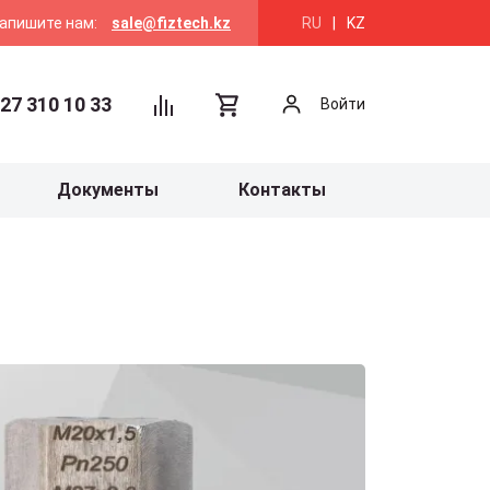
апишите нам:
sale@fiztech.kz
RU
|
KZ
27 310 10 33
Войти
Документы
Контакты