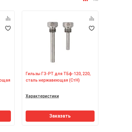
Гильзы ГЗ-РТ для ТБф-120, 220,
еющая
сталь нержавеющая (СтН)
Характеристики
Максимальное статическое
давление рабочей среды
 6,3
до 6,3 МПа
Заказать
Материал гильзы
сталь нержавеющая 12Х18Н10Т
Н10Т