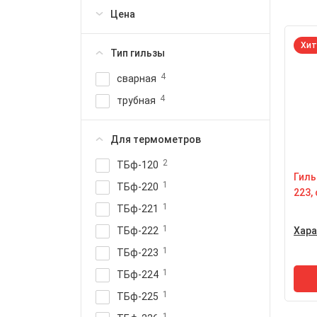
Цена
Хит
Тип гильзы
4
сварная
4
трубная
Для термометров
2
ТБф-120
Гиль
1
ТБф-220
223,
1
ТБф-221
1
ТБф-222
Хара
1
Ма
ТБф-223
да
1
с т
ТБф-224
МП
1
ТБф-225
Ма
ст
1