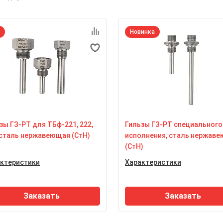
Новинка
зы ГЗ-РТ для ТБф-221, 222,
Гильзы ГЗ-РТ специального
 сталь нержавеющая (СтН)
исполнения, сталь нержав
(СтН)
ктеристики
Характеристики
ксимальное статическое
Максимальное статическое
вление рабочей среды
давление рабочей среды
олщиной стенки 1 мм - до 6,3
с толщиной стенки 1 мм - до
Заказать
Заказать
а
МПа
териал гильзы
Материал гильзы
аль нержавеющая 12Х18Н10Т
сталь нержавеющая 12Х18