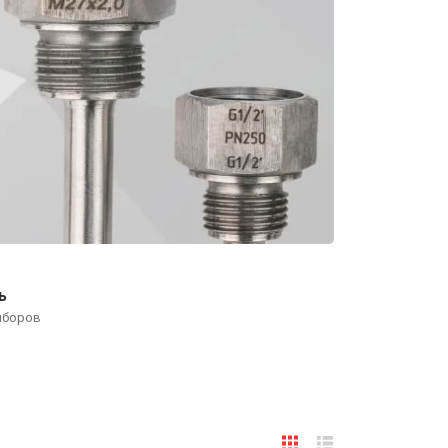
ь
иборов