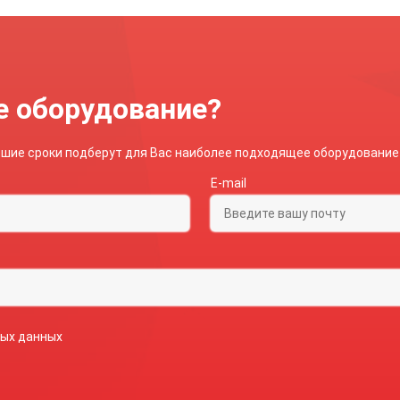
ьбовая, трубная
зможность установки
иборов
рмометры ТБф-120
е оборудование?
айшие сроки подберут для Вас наиболее подходящее оборудование
E-mail
ных данных