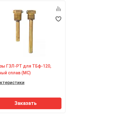
лщина стенки термочехла
Толщина стенки термочехла
0,12,14 - не менее 1 мм
d.10,12,14 - не менее 1 мм
дель гильзы
Модель гильзы
ьбовая, трубная
резьбовая, трубная
зможность установки
Возможность установки
иборов
приборов
рмометры ТБф-221
термометры ТБф-224
зы ГЗЛ-РТ для ТБф-120,
ый сплав (МС)
ктеристики
ксимальное статическое
вление рабочей среды
6,3 МПа
Заказать
териал гильзы
дный сплав
лщина стенки термочехла
менее 1 мм
дель гильзы